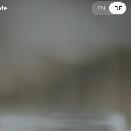
ote
EN
DE