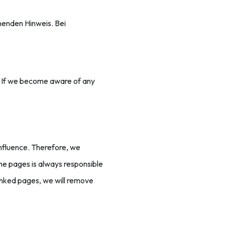
henden Hinweis. Bei
s. If we become aware of any
influence. Therefore, we
the pages is always responsible
linked pages, we will remove