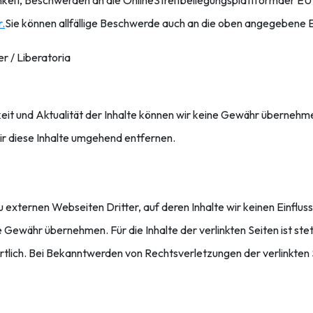
keit, Beschwerden an die OnlineStreitbeilegungsplattformder EU
r.
Sie können allfällige Beschwerde auch an die oben angegebene E
r / Liberatoria
igkeit und Aktualität der Inhalte können wir keine Gewähr überne
r diese Inhalte umgehend entfernen.
 externen Webseiten Dritter, auf deren Inhalte wir keinen Einflu
e Gewähr übernehmen. Für die Inhalte der verlinkten Seiten ist ste
rtlich. Bei Bekanntwerden von Rechtsverletzungen der verlinkten 