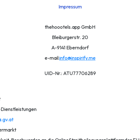
Impressum
thehoootels.app GmbH
Bleiburgerstr. 20
A-9141 Eberndorf
e-mail:
info@inspirify.me
UID-Nr.: ATU77706289
t
Dienstleistungen
.gv.at
ermarkt