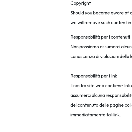
Copyright
Should you become aware of a 
we will remove such content i
Responsabilità per i contenuti
Non possiamo assumerci alcuna 
conoscenza di violazioni dell
Responsabilità per i link
Il nostro sito web contiene link
assumerci alcuna responsabilità
del contenuto delle pagine col
immediatamente tali link.