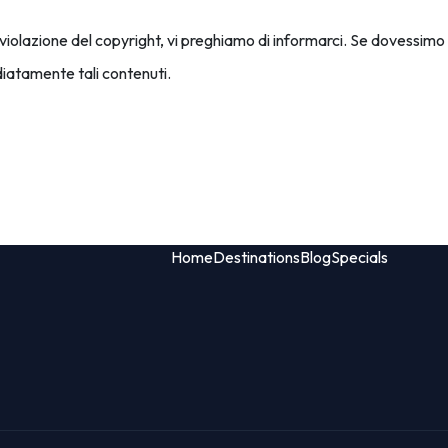
violazione del copyright, vi preghiamo di informarci. Se dovessimo
atamente tali contenuti.​
Home
Destinations
Blog
Specials