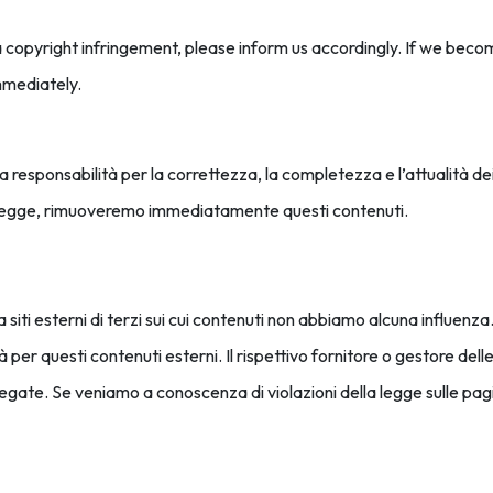
copyright infringement, please inform us accordingly. If we beco
mmediately.
responsabilità per la correttezza, la completezza e l’attualità de
a legge, rimuoveremo immediatamente questi contenuti.
 a siti esterni di terzi sui cui contenuti non abbiamo alcuna influen
 per questi contenuti esterni. Il rispettivo fornitore o gestore de
legate. Se veniamo a conoscenza di violazioni della legge sulle p