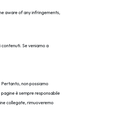
me aware of any infringements,
i contenuti. Se veniamo a
za. Pertanto, non possiamo
lle pagine è sempre responsabile
agine collegate, rimuoveremo