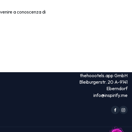
 venire a conoscenza di
thehoootels.app GmbH
Bleiburgerstr. 20 A-9141
Eberndorf
info@inspirify.me